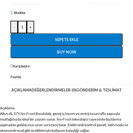
Stokta
-
+
SEPETE EKLE
BUY NOW
Karşılaştır
Paylaş
AÇIKLAMA
DEĞERLENDIRMELER (0)
GÖNDERIM & TESLIMAT
Açıklama
Altus AL 375 No-Frost Buzdolabı, geniş iç hacmi ve enerji tasarruflu yapısıyla
mutfağınızda ideal bir çözüm sunar. No-Frost teknolojisi sayesinde buzlanma
yapmadan gıdalarınızı uzun süre taze tutar. Elektronik kontrol paneli, tatil modu ve
ekonomik mod gibi özellikleriyle kullanım kolaylığı sağlar.