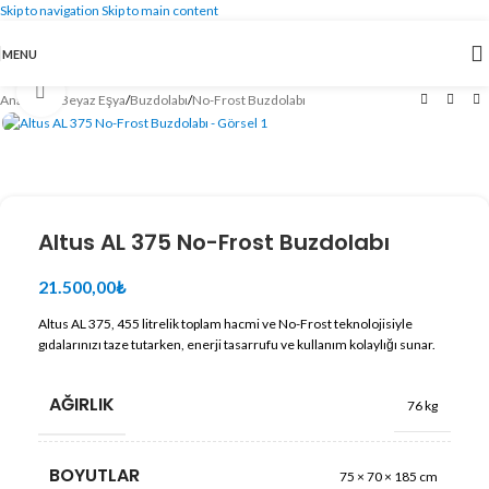
Skip to navigation
Skip to main content
MENU
Büyütmek için tıklayın
Ana Sayfa
/
Beyaz Eşya
/
Buzdolabı
/
No-Frost Buzdolabı
Altus AL 375 No-Frost Buzdolabı
21.500,00
₺
Altus AL 375, 455 litrelik toplam hacmi ve No-Frost teknolojisiyle
gıdalarınızı taze tutarken, enerji tasarrufu ve kullanım kolaylığı sunar.
AĞIRLIK
76 kg
BOYUTLAR
75 × 70 × 185 cm